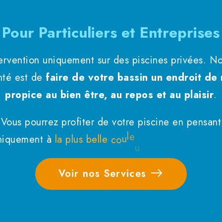
Pour Particuliers et Entreprises
tervention uniquement sur des piscines privées. No
nté est de
faire de votre bassin un endroit de
propice au bien être, au repos et au plaisir
.
Vous pourrez profiter de votre piscine en pensant
o
l
m
l
e
niquement à
l
a
p
l
u
s
b
e
l
l
e
c
o
u
l
e
u
r
d
a
i
t
Voir nos Services